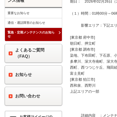
ンス情報
期日：　2026年02月26日（
重要なお知らせ
（１）時間：01時00分～06時
通信・通話障害のお知らせ
　　　影響エリア：下記エリア
緊急・定期メンテナンスのお知ら
せ
[東京都 府中市]

朝日町、押立町

[東京都 調布市]

よくあるご質問
染地、下布田町、下石原、小
（FAQ）
多摩川、深大寺南町、深大寺
西町、西つつじケ丘、飛田給
富士見町

お知らせ
[東京都 狛江市]

西和泉、西野川

上記エリアの一部

お問い合わせ
　　　詳細内容　：メンテナ
お客様マイページの