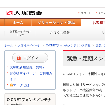
サポート
イベ
ホーム
ソリューション・製品
お客様
お客様マイページ
お役立ち情報
トップ
ホーム
お客様マイページ
O-CNETフォンのメンテナンス情報
緊急・
緊急・定期メン
ログイン
大塚ID新規登録（無料）
お客様マイページ ご利用ガ
O-CNETフォンご利用中のお
イド
日頃より弊社サービスをご利
マークとは
ネットワーク機器保守の為、
お客様にはご迷惑をおかけし
O-CNETフォンのメンテナ