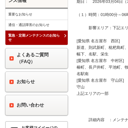
ンス情報
期日：　2026年03月04日（
重要なお知らせ
（１）時間：01時00分～06時
通信・通話障害のお知らせ
　　　影響エリア：下記エリア
緊急・定期メンテナンスのお知ら
せ
[愛知県 名古屋市　西区]

新道、則武新町、枇杷島町、
幅下、名駅、栄生

よくあるご質問
[愛知県 名古屋市　中村区]

（FAQ）
椿町、長戸井町、平池町、牧
名駅南

[愛知県 名古屋市　守山区]

お知らせ
守山

上記エリアの一部

お問い合わせ
　　　詳細内容　：メンテナ
お客様マイページの