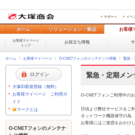
サポート
イベ
ホーム
ソリューション・製品
お客様
お客様マイページ
お役立ち情報
トップ
ホーム
お客様マイページ
O-CNETフォンのメンテナンス情報
緊急・
緊急・定期メン
ログイン
大塚ID新規登録（無料）
お客様マイページ ご利用ガ
O-CNETフォンご利用中のお
イド
日頃より弊社サービスをご利
マークとは
ネットワーク機器保守の為、
お客様にはご迷惑をおかけし
O-CNETフォンのメンテナ