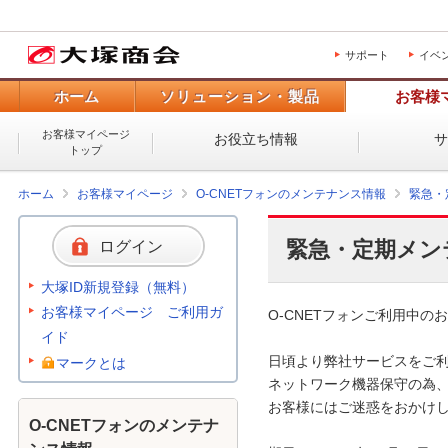
サポート
イベ
ホーム
ソリューション・製品
お客様
お客様マイページ
お役立ち情報
トップ
ホーム
お客様マイページ
O-CNETフォンのメンテナンス情報
緊急・
緊急・定期メン
ログイン
大塚ID新規登録（無料）
お客様マイページ ご利用ガ
O-CNETフォンご利用中のお
イド
日頃より弊社サービスをご利
マークとは
ネットワーク機器保守の為、
お客様にはご迷惑をおかけし
O-CNETフォンのメンテナ