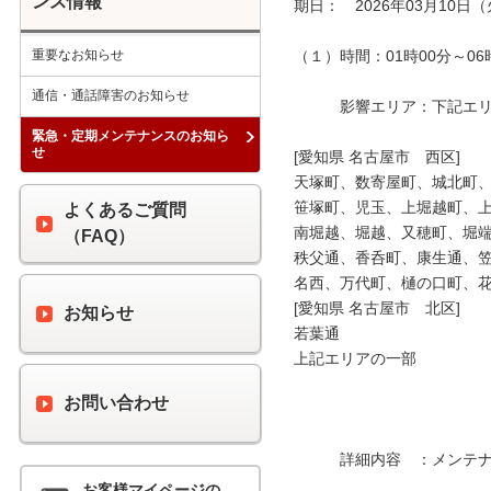
ンス情報
期日：　2026年03月10日（
重要なお知らせ
（１）時間：01時00分～06時
通信・通話障害のお知らせ
　　　影響エリア：下記エリア
緊急・定期メンテナンスのお知ら
せ
[愛知県 名古屋市　西区]

天塚町、数寄屋町、城北町、
笹塚町、児玉、上堀越町、上
よくあるご質問
南堀越、堀越、又穂町、堀端
（FAQ）
秩父通、香呑町、康生通、笠
名西、万代町、樋の口町、花
[愛知県 名古屋市　北区]

お知らせ
若葉通

上記エリアの一部

お問い合わせ
　　　詳細内容　：メンテナ
お客様マイページの