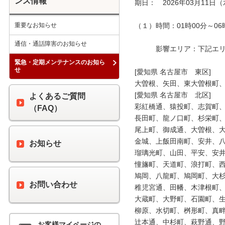
ンス情報
期日：　2026年03月11日（
重要なお知らせ
（１）時間：01時00分～06時
通信・通話障害のお知らせ
　　　影響エリア：下記エリア
緊急・定期メンテナンスのお知ら
せ
[愛知県 名古屋市　東区]

大曽根、矢田、東大曽根町、
[愛知県 名古屋市　北区]

よくあるご質問
彩紅橋通、猿投町、志賀町、
（FAQ）
長田町、龍ノ口町、杉栄町、
尾上町、御成通、大曽根、大
金城、上飯田南町、安井、八
お知らせ
瑠璃光町、山田、平安、安井
憧旛町、天道町、浪打町、西
鳩岡、八龍町、鳩岡町、大杉
お問い合わせ
稚児宮通、田幡、木津根町、
大蔵町、大野町、石園町、生
柳原、水切町、桝形町、真畔
辻本通、中杉町、萩野通、野
お客様マイページの