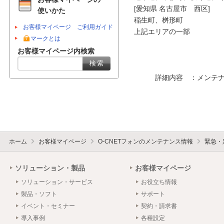
[愛知県 名古屋市　西区]

使いかた
稲生町、桝形町

お客様マイページ ご利用ガイド
上記エリアの一部

マークとは
お客様マイページ内検索
　　　詳細内容　：メンテナ
ホーム
お客様マイページ
O-CNETフォンのメンテナンス情報
緊急・
ソリューション・製品
お客様マイページ
ソリューション・サービス
お役立ち情報
製品・ソフト
サポート
イベント・セミナー
契約・請求書
導入事例
各種設定