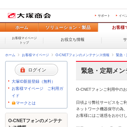
サポート
イベ
ホーム
ソリューション・製品
お客様
お客様マイページ
お役立ち情報
トップ
ホーム
お客様マイページ
O-CNETフォンのメンテナンス情報
緊急・
緊急・定期メン
ログイン
大塚ID新規登録（無料）
お客様マイページ ご利用ガ
O-CNETフォンご利用中のお
イド
日頃より弊社サービスをご利
マークとは
ネットワーク機器保守の為、
お客様にはご迷惑をおかけし
O-CNETフォンのメンテナ