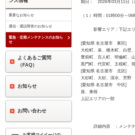
ンス情報
期日：　2026年03月11日（
重要なお知らせ
（１）時間：01時00分～06時
通信・通話障害のお知らせ
　　　影響エリア：下記エリア
緊急・定期メンテナンスのお知ら
せ
[愛知県 名古屋市　東区]

大松町、泉、橦木町、白壁、
豊前町、百人町、明倫町、山
よくあるご質問
黒門町、代官町、主税町、筒
（FAQ）
[愛知県 名古屋市　北区]

大杉町、大杉、清水、芳野

[愛知県 名古屋市　中区]

お知らせ
葵、東桜

上記エリアの一部

お問い合わせ
　　　詳細内容　：メンテナ
お客様マイページの