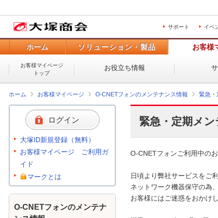
サポート
イベ
ホーム
ソリューション・製品
お客様
お客様マイページ
お役立ち情報
トップ
ホーム
お客様マイページ
O-CNETフォンのメンテナンス情報
緊急・
緊急・定期メン
ログイン
大塚ID新規登録（無料）
お客様マイページ ご利用ガ
O-CNETフォンご利用中のお
イド
日頃より弊社サービスをご利
マークとは
ネットワーク機器保守の為、
お客様にはご迷惑をおかけし
O-CNETフォンのメンテナ