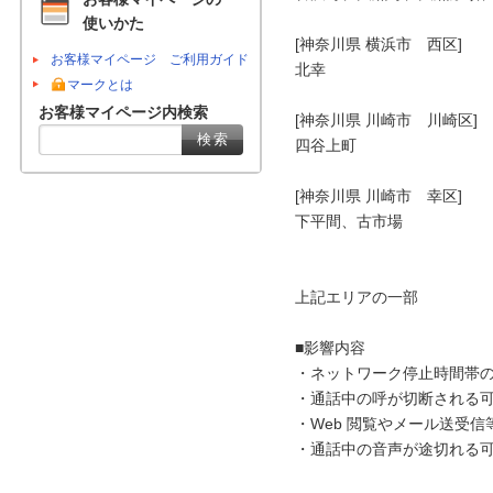
使いかた
[神奈川県 横浜市　西区]

お客様マイページ ご利用ガイド
北幸

マークとは
お客様マイページ内検索
[神奈川県 川崎市　川崎区]

四谷上町

[神奈川県 川崎市　幸区]

下平間、古市場

上記エリアの一部

■影響内容

・ネットワーク停止時間帯の
・通話中の呼が切断される可
・Web 閲覧やメール送受信
・通話中の音声が途切れる可