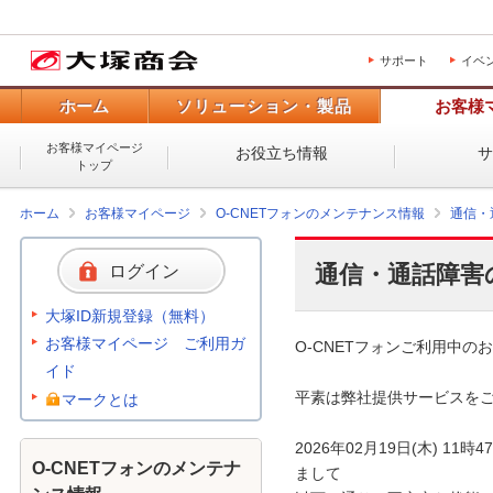
サポート
イベ
ホーム
ソリューション・製品
お客様
お客様マイページ
お役立ち情報
トップ
ホーム
お客様マイページ
O-CNETフォンのメンテナンス情報
通信・
通信・通話障害
ログイン
大塚ID新規登録（無料）
お客様マイページ ご利用ガ
O-CNETフォンご利用中のお
イド
平素は弊社提供サービスをご
マークとは
2026年02月19日(木) 
O-CNETフォンのメンテナ
まして
