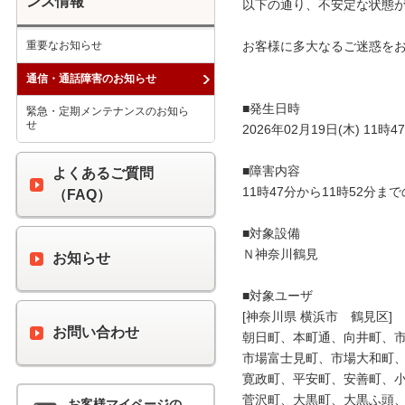
ンス情報
以下の通り、不安定な状態が
重要なお知らせ
お客様に多大なるご迷惑をお
通信・通話障害のお知らせ
■発生日時

緊急・定期メンテナンスのお知ら
せ
2026年02月19日(木) 11時47
■障害内容

よくあるご質問
11時47分から11時52分
（FAQ）
■対象設備

Ｎ神奈川鶴見

お知らせ
■対象ユーザ

[神奈川県 横浜市　鶴見区]

お問い合わせ
朝日町、本町通、向井町、市
市場富士見町、市場大和町、
寛政町、平安町、安善町、小
菅沢町、大黒町、大黒ふ頭、
お客様マイページの