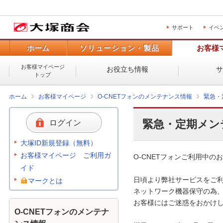
サポート
イベ
ホーム
ソリューション・製品
お客様
お客様マイページ
お役立ち情報
トップ
ホーム
お客様マイページ
O-CNETフォンのメンテナンス情報
緊急・
緊急・定期メン
ログイン
大塚ID新規登録（無料）
お客様マイページ ご利用ガ
O-CNETフォンご利用中のお
イド
日頃より弊社サービスをご利
マークとは
ネットワーク機器保守の為、
お客様にはご迷惑をおかけし
O-CNETフォンのメンテナ