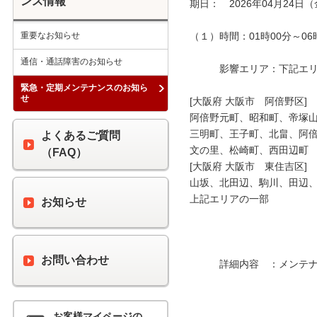
ンス情報
期日：　2026年04月24日（
重要なお知らせ
（１）時間：01時00分～06時
通信・通話障害のお知らせ
　　　影響エリア：下記エリア
緊急・定期メンテナンスのお知ら
せ
[大阪府 大阪市　阿倍野区]

阿倍野元町、昭和町、帝塚山
三明町、王子町、北畠、阿倍
よくあるご質問
文の里、松崎町、西田辺町

（FAQ）
[大阪府 大阪市　東住吉区]

山坂、北田辺、駒川、田辺、
上記エリアの一部

お知らせ
お問い合わせ
　　　詳細内容　：メンテナ
お客様マイページの