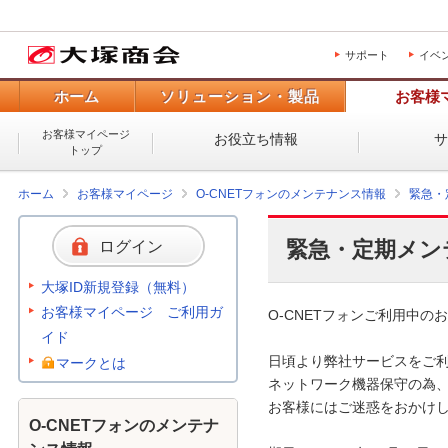
サポート
イベ
ホーム
ソリューション・製品
お客様
お客様マイページ
お役立ち情報
トップ
ホーム
お客様マイページ
O-CNETフォンのメンテナンス情報
緊急・
緊急・定期メン
ログイン
大塚ID新規登録（無料）
お客様マイページ ご利用ガ
O-CNETフォンご利用中のお
イド
日頃より弊社サービスをご利
マークとは
ネットワーク機器保守の為、
お客様にはご迷惑をおかけし
O-CNETフォンのメンテナ