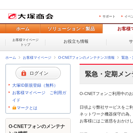
サポート
イベ
ホーム
ソリューション・製品
お客様
お客様マイページ
お役立ち情報
トップ
ホーム
お客様マイページ
O-CNETフォンのメンテナンス情報
緊急・
緊急・定期メン
ログイン
大塚ID新規登録（無料）
お客様マイページ ご利用ガ
O-CNETフォンご利用中のお
イド
日頃より弊社サービスをご利
マークとは
ネットワーク機器保守の為、
お客様にはご迷惑をおかけし
O-CNETフォンのメンテナ