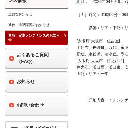
ンス情報
期日：　2026年04月23日（
重要なお知らせ
（１）時間：01時00分～06時
通信・通話障害のお知らせ
　　　影響エリア：下記エリア
緊急・定期メンテナンスのお知ら
せ
[大阪府 大阪市　住吉区]

上住吉、長峡町、万代、帝塚
殿辻、東粉浜、清水丘、墨江
よくあるご質問
[大阪府 大阪市　住之江区]

（FAQ）
住之江、浜口西、浜口東、安
上記エリアの一部

お知らせ
　　　詳細内容　：メンテナ
お問い合わせ
お客様マイページの