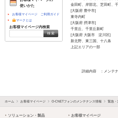
金田町、岸部北、芝田町、千
使いかた
[大阪府 豊中市]

お客様マイページ ご利用ガイド
東寺内町

マークとは
[大阪府 摂津市]

お客様マイページ内検索
千里丘、千里丘新町

[大阪府 大阪市　淀川区]

新北野、東三国、十八条

上記エリアの一部

　　　詳細内容　：メンテナ
ホーム
お客様マイページ
O-CNETフォンのメンテナンス情報
緊急・
ソリューション・製品
お客様マイページ