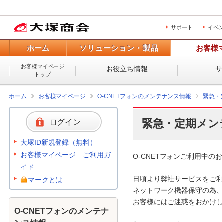
サポート
イベ
ホーム
ソリューション・製品
お客様
お客様マイページ
お役立ち情報
トップ
ホーム
お客様マイページ
O-CNETフォンのメンテナンス情報
緊急・
緊急・定期メン
ログイン
大塚ID新規登録（無料）
お客様マイページ ご利用ガ
O-CNETフォンご利用中のお
イド
日頃より弊社サービスをご利
マークとは
ネットワーク機器保守の為、
お客様にはご迷惑をおかけし
O-CNETフォンのメンテナ