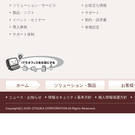
ソリューション・サービス
お役立ち情報
製品・ソフト
サポート
イベント・セミナー
契約・請求書
導入事例
各種設定
サポート体制
ホーム
ソリューション・製品
お客様
ニュース・お知らせ
情報セキュリティ基本方針
個人情報保護方針
Copyright(C) 2026 OTSUKA CORPORATION All Rights Reserved.