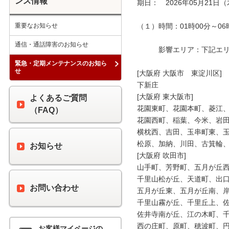
ンス情報
期日：　2026年05月21日（
重要なお知らせ
（１）時間：01時00分～06時
通信・通話障害のお知らせ
　　　影響エリア：下記エリア
緊急・定期メンテナンスのお知ら
せ
[大阪府 大阪市　東淀川区]

下新庄

[大阪府 東大阪市]

よくあるご質問
花園東町、花園本町、菱江、
（FAQ）
花園西町、稲葉、今米、岩田
横枕西、吉田、玉串町東、玉
松原、加納、川田、古箕輪、
お知らせ
[大阪府 吹田市]

山手町、芳野町、五月が丘西
千里山松が丘、天道町、出口
お問い合わせ
五月が丘東、五月が丘南、岸
千里山霧が丘、千里丘上、佐
佐井寺南が丘、江の木町、千
西の庄町、原町、穂波町、円
お客様マイページの