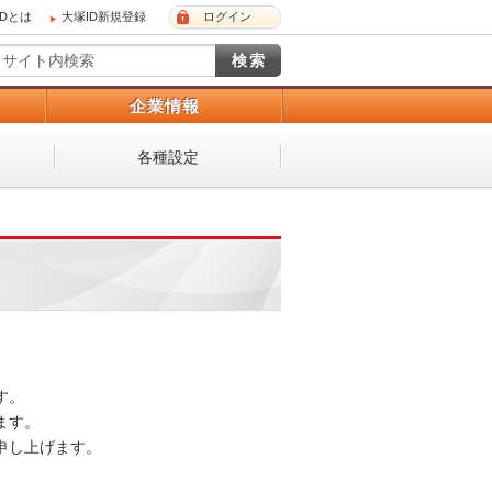
IDとは
大塚ID新規登録
ログイン
）
企業情報
各種設定
。

す。

し上げます。
