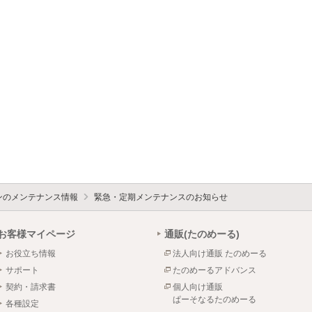
ォンのメンテナンス情報
緊急・定期メンテナンスのお知らせ
お客様マイページ
通販(たのめーる)
お役立ち情報
法人向け通販 たのめーる
サポート
たのめーるアドバンス
契約・請求書
個人向け通販
ぱーそなるたのめーる
各種設定