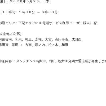
期日： ２０２６年５月２８日（木）

（１）時間：１時００分  ～ ６時００分

影響エリア：下記エリアの IP電話サービス利用 ユーザー様 の一部

[東京都 杉並区]

阿佐谷南、和泉、梅里、永福、大宮、高円寺南、成田西、

成田東、浜田山、方南、堀ノ内、松ノ木、和田

詳細内容 ：メンテナンス時間中、2回、最大90分間の通信断が発生します