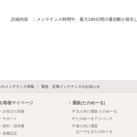
　　　詳細内容　：メンテナンス時間中、最大180分間の通信断が発生し
ォンのメンテナンス情報
緊急・定期メンテナンスのお知らせ
お客様マイページ
通販(たのめーる)
お役立ち情報
法人向け通販 たのめーる
サポート
たのめーるアドバンス
契約・請求書
個人向け通販
ぱーそなるたのめーる
各種設定