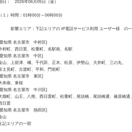
期日：　2026年06月05日（金）

（１）時間：01時00分～06時00分

　　　影響エリア：下記エリアの IP電話サービス利用 ユーザー様　の一
[愛知県 名古屋市　中村区]

中村町、西日置、松重町、名駅南、名駅

[愛知県 名古屋市　中区]

金山、上前津、橘、千代田、正木、松原、伊勢山、大井町、三の丸、

富士見町、古渡町、平和、門前町

[愛知県 名古屋市　東区]

大幸南、東桜

[愛知県 名古屋市　中川区]

大畑町、山王、八熊、西日置町、松重町、尾頭橋、尾頭橋通、篠原橋通、
西日置

[愛知県 名古屋市　熱田区]

金山

上記エリアの一部
