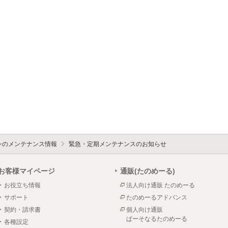
ォンのメンテナンス情報
緊急・定期メンテナンスのお知らせ
お客様マイページ
通販(たのめーる)
お役立ち情報
法人向け通販 たのめーる
サポート
たのめーるアドバンス
契約・請求書
個人向け通販
ぱーそなるたのめーる
各種設定