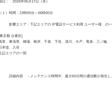
期日：　2026年06月17日（水）

（１）時間：23時00分～06時00分

　　　影響エリア：下記エリアの IP電話サービス利用 ユーザー様　の一
[東京都 台東区]

浅草、東浅草、橋場、根岸、千束、下谷、清川、今戸、竜泉、三ノ輪、

日本堤、入谷

上記エリアの一部

　　　詳細内容　：メンテナンス時間中、最大60分間の通信断が発生しま