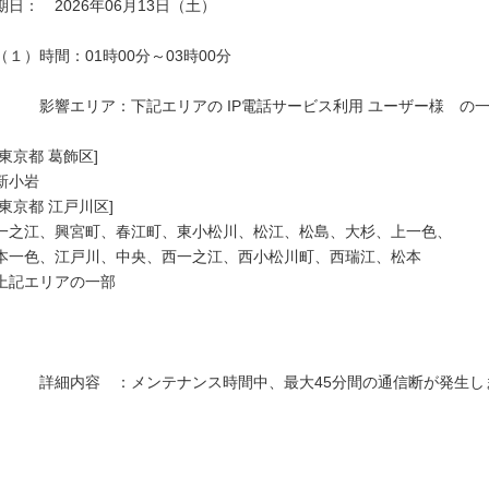
期日：　2026年06月13日（土）

（１）時間：01時00分～03時00分

　　　影響エリア：下記エリアの IP電話サービス利用 ユーザー様　の一
[東京都 葛飾区]

新小岩

[東京都 江戸川区]

一之江、興宮町、春江町、東小松川、松江、松島、大杉、上一色、

本一色、江戸川、中央、西一之江、西小松川町、西瑞江、松本

上記エリアの一部

　　　詳細内容　：メンテナンス時間中、最大45分間の通信断が発生しま