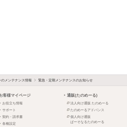
ォンのメンテナンス情報
緊急・定期メンテナンスのお知らせ
お客様マイページ
通販(たのめーる)
お役立ち情報
法人向け通販 たのめーる
サポート
たのめーるアドバンス
契約・請求書
個人向け通販
ぱーそなるたのめーる
各種設定