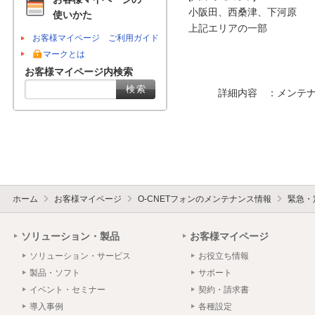
小阪田、西桑津、下河原

使いかた
上記エリアの一部

お客様マイページ ご利用ガイド
マークとは
お客様マイページ内検索
　　　詳細内容　：メンテナ
ホーム
お客様マイページ
O-CNETフォンのメンテナンス情報
緊急・
ソリューション・製品
お客様マイページ
ソリューション・サービス
お役立ち情報
製品・ソフト
サポート
イベント・セミナー
契約・請求書
導入事例
各種設定