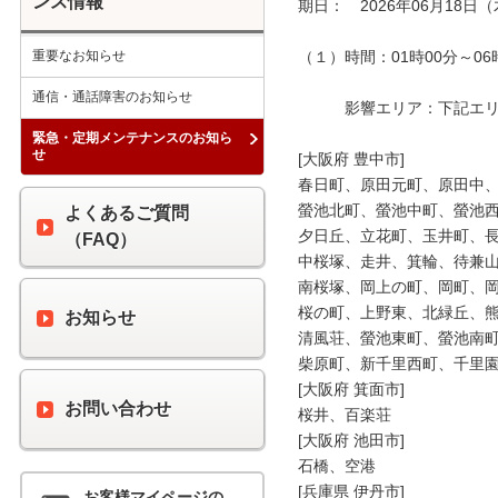
ンス情報
期日：　2026年06月18日（
重要なお知らせ
（１）時間：01時00分～06時
通信・通話障害のお知らせ
　　　影響エリア：下記エリア
緊急・定期メンテナンスのお知ら
せ
[大阪府 豊中市]

春日町、原田元町、原田中、
螢池北町、螢池中町、螢池西
よくあるご質問
夕日丘、立花町、玉井町、長
（FAQ）
中桜塚、走井、箕輪、待兼山
南桜塚、岡上の町、岡町、岡
桜の町、上野東、北緑丘、熊
お知らせ
清風荘、螢池東町、螢池南町
柴原町、新千里西町、千里園
[大阪府 箕面市]

お問い合わせ
桜井、百楽荘

[大阪府 池田市]

石橋、空港

[兵庫県 伊丹市]

お客様マイページの