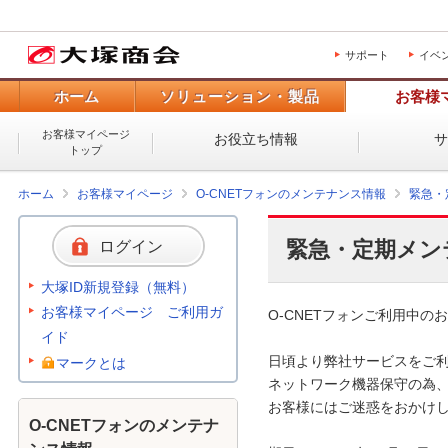
サポート
イベ
ホーム
ソリューション・製品
お客様
お客様マイページ
お役立ち情報
トップ
ホーム
お客様マイページ
O-CNETフォンのメンテナンス情報
緊急・
緊急・定期メン
ログイン
大塚ID新規登録（無料）
お客様マイページ ご利用ガ
O-CNETフォンご利用中のお
イド
日頃より弊社サービスをご利
マークとは
ネットワーク機器保守の為、
お客様にはご迷惑をおかけし
O-CNETフォンのメンテナ