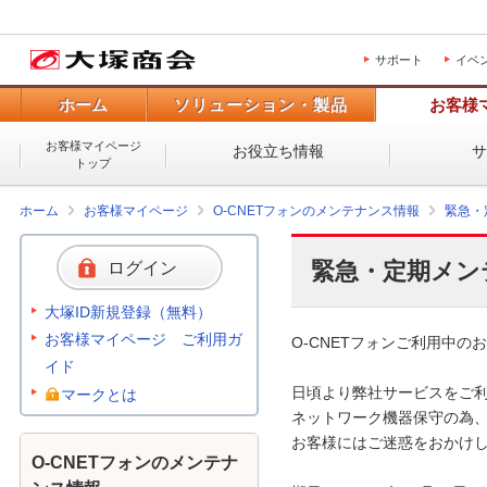
サポート
イベ
ホーム
ソリューション・製品
お客様
お客様マイページ
お役立ち情報
トップ
ホーム
お客様マイページ
O-CNETフォンのメンテナンス情報
緊急・
緊急・定期メン
ログイン
大塚ID新規登録（無料）
お客様マイページ ご利用ガ
O-CNETフォンご利用中のお
イド
日頃より弊社サービスをご利
マークとは
ネットワーク機器保守の為、
お客様にはご迷惑をおかけし
O-CNETフォンのメンテナ