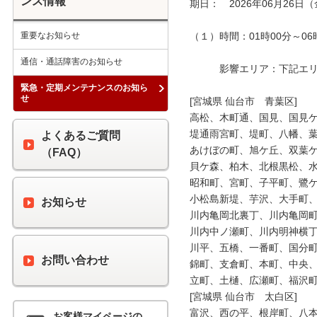
ンス情報
期日：　2026年06月26日（
重要なお知らせ
（１）時間：01時00分～06時
通信・通話障害のお知らせ
　　　影響エリア：下記エリア
緊急・定期メンテナンスのお知ら
せ
[宮城県 仙台市　青葉区]

高松、木町通、国見、国見ケ
堤通雨宮町、堤町、八幡、葉
よくあるご質問
あけぼの町、旭ケ丘、双葉ケ
（FAQ）
貝ケ森、柏木、北根黒松、水
昭和町、宮町、子平町、鷺ケ
小松島新堤、芋沢、大手町、
お知らせ
川内亀岡北裏丁、川内亀岡町
川内中ノ瀬町、川内明神横丁
川平、五橋、一番町、国分町
お問い合わせ
錦町、支倉町、本町、中央、
立町、土樋、広瀬町、福沢町
[宮城県 仙台市　太白区]

富沢、西の平、根岸町、八本
お客様マイページの