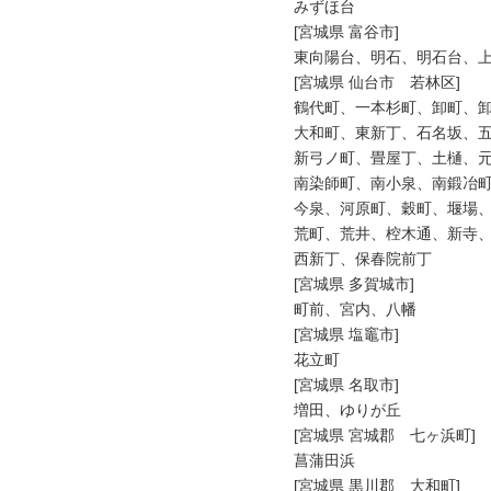
みずほ台

[宮城県 富谷市]

東向陽台、明石、明石台、上
[宮城県 仙台市　若林区]

鶴代町、一本杉町、卸町、卸
大和町、東新丁、石名坂、五
新弓ノ町、畳屋丁、土樋、元
南染師町、南小泉、南鍛冶町
今泉、河原町、穀町、堰場、
荒町、荒井、椌木通、新寺、
西新丁、保春院前丁

[宮城県 多賀城市]

町前、宮内、八幡

[宮城県 塩竈市]

花立町

[宮城県 名取市]

増田、ゆりが丘

[宮城県 宮城郡　七ヶ浜町]

菖蒲田浜

[宮城県 黒川郡　大和町]
