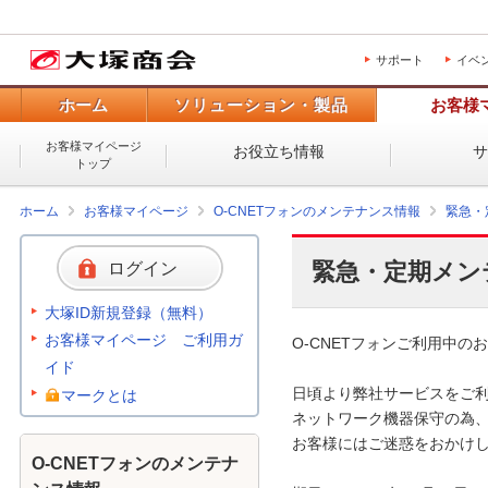
サポート
イベ
ホーム
ソリューション・製品
お客様
お客様マイページ
お役立ち情報
トップ
ホーム
お客様マイページ
O-CNETフォンのメンテナンス情報
緊急・
緊急・定期メン
ログイン
大塚ID新規登録（無料）
お客様マイページ ご利用ガ
O-CNETフォンご利用中のお
イド
日頃より弊社サービスをご利
マークとは
ネットワーク機器保守の為、
お客様にはご迷惑をおかけし
O-CNETフォンのメンテナ