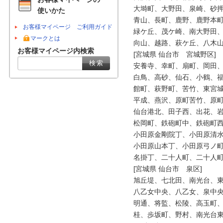
大塒町、大野田、泉崎、砂押
使いかた
青山、長町、鹿野、鹿野本町
お客様マイページ ご利用ガイド
緑ケ丘、茂ケ崎、南大野田、
マークとは
向山、越路、萩ケ丘、八木山
お客様マイページ内検索
[宮城県 仙台市　宮城野区]

安養寺、幸町、扇町、岡田、
白鳥、高砂、仙石、小鶴、福
館町、萩野町、苦竹、東宮城
平成、燕沢、原町苦竹、原町
仙台港北、田子西、出花、岩
松岡町、鉄砲町中、鉄砲町西
小田原金剛院丁、小田原清水
小田原山本丁、小田原弓ノ町
名掛丁、二十人町、二十人町
[宮城県 仙台市　泉区]

旭丘堤、七北田、南光台、東
八乙女中央、八乙女、泉中央
明通、将監、松陵、高玉町、
桂、歩坂町、野村、南光台東