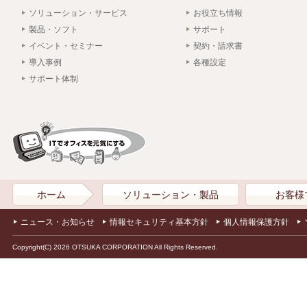
ソリューション・サービス
お役立ち情報
製品・ソフト
サポート
イベント・セミナー
契約・請求書
導入事例
各種設定
サポート体制
ホーム
ソリューション・製品
お客様
ニュース・お知らせ
情報セキュリティ基本方針
個人情報保護方針
Copyright(C) 2026 OTSUKA CORPORATION All Rights Reserved.