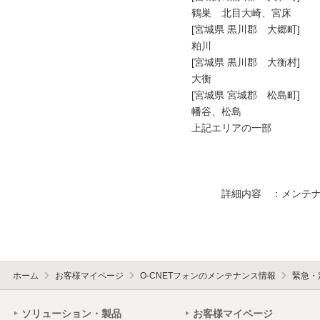
鶴巣　北目大崎、宮床

[宮城県 黒川郡　大郷町]

粕川

[宮城県 黒川郡　大衡村]

大衡

[宮城県 宮城郡　松島町]

幡谷、松島

上記エリアの一部

　　　詳細内容　：メンテナ
ホーム
お客様マイページ
O-CNETフォンのメンテナンス情報
緊急・
ソリューション・製品
お客様マイページ