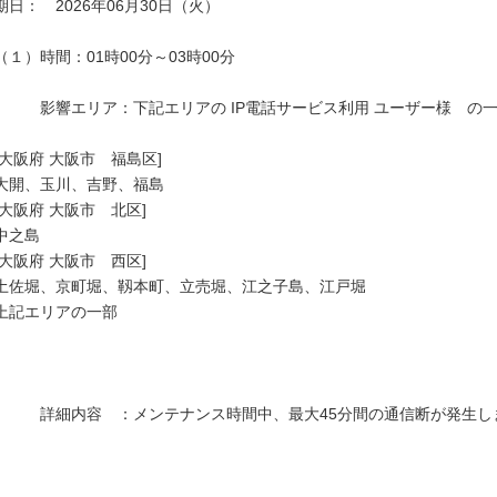
期日：　2026年06月30日（火）

（１）時間：01時00分～03時00分

　　　影響エリア：下記エリアの IP電話サービス利用 ユーザー様　の一
[大阪府 大阪市　福島区]

大開、玉川、吉野、福島

[大阪府 大阪市　北区]

中之島

[大阪府 大阪市　西区]

土佐堀、京町堀、靱本町、立売堀、江之子島、江戸堀

上記エリアの一部

　　　詳細内容　：メンテナンス時間中、最大45分間の通信断が発生しま