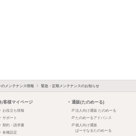
ォンのメンテナンス情報
緊急・定期メンテナンスのお知らせ
お客様マイページ
通販(たのめーる)
お役立ち情報
法人向け通販 たのめーる
サポート
たのめーるアドバンス
契約・請求書
個人向け通販
ぱーそなるたのめーる
各種設定