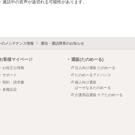
・通話中の音声が途切れる可能性があります。

ォンのメンテナンス情報
通信・通話障害のお知らせ
お客様マイページ
通販(たのめーる)
お役立ち情報
法人向け通販 たのめーる
サポート
たのめーるアドバンス
契約・請求書
個人向け通販
ぱーそなるたのめーる
各種設定
介護用品通販 ケアたのめーる