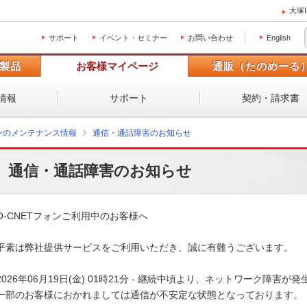
大塚
サポート
イベント・セミナー
お問い合わせ
English
製品
お客様マイページ
通販（たのめーる
情報
サポート
契約・請求書
ォンのメンテナンス情報
通信・通話障害のお知らせ
通信・通話障害のお知らせ
O-CNETフォンご利用中のお客様へ

平素は弊社提供サービスをご利用いただき、誠に有難うございます。

2026年06月19日(金) 01時21分 - 継続中頃より、ネットワーク障害が発
一部のお客様におかれましては通信が不安定な状態となっております。
