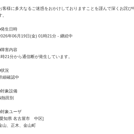
お客様に多大なるご迷惑をおかけしておりますことを謹んで深くお詫び申
す。

■発生日時

2026年06月19日(金) 01時21分 - 継続中

■障害内容

1時21分から通信断が発生しています。

■状況

詳細確認中

■対象設備

N熱田別

■対象ユーザ

[愛知県 名古屋市　中区]

金山、正木、金山町
