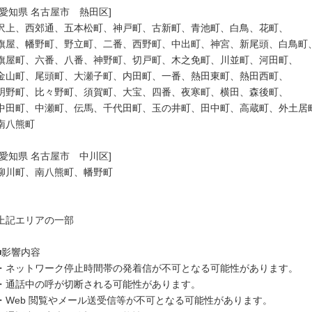
[愛知県 名古屋市　熱田区]

沢上、西郊通、五本松町、神戸町、古新町、青池町、白鳥、花町、

旗屋、幡野町、野立町、二番、西野町、中出町、神宮、新尾頭、白鳥町、
旗屋町、六番、八番、神野町、切戸町、木之免町、川並町、河田町、

金山町、尾頭町、大瀬子町、内田町、一番、熱田東町、熱田西町、

明野町、比々野町、須賀町、大宝、四番、夜寒町、横田、森後町、

中田町、中瀬町、伝馬、千代田町、玉の井町、田中町、高蔵町、外土居町
南八熊町

[愛知県 名古屋市　中川区]

柳川町、南八熊町、幡野町

上記エリアの一部

■影響内容

・ネットワーク停止時間帯の発着信が不可となる可能性があります。

・通話中の呼が切断される可能性があります。

・Web 閲覧やメール送受信等が不可となる可能性があります。
