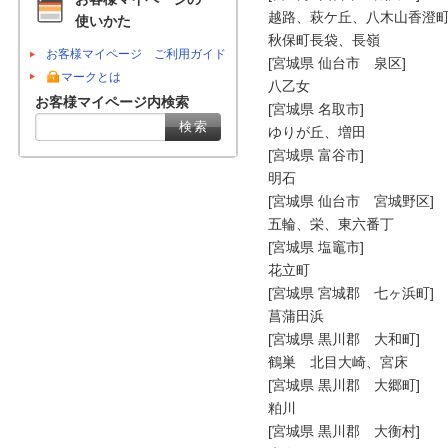
越路、萩ケ丘、八木山香澄町
使いかた
秋保町長袋、長嶺

お客様マイページ ご利用ガイド
[宮城県 仙台市　泉区]

マークとは
八乙女

お客様マイページ内検索
[宮城県 名取市]

ゆりが丘、増田

[宮城県 富谷市]

明石

[宮城県 仙台市　宮城野区]

五輪、栄、東六番丁

[宮城県 塩竈市]

花立町

[宮城県 宮城郡　七ヶ浜町]

菖蒲田浜

[宮城県 黒川郡　大和町]

鶴巣　北目大崎、宮床

[宮城県 黒川郡　大郷町]

粕川

[宮城県 黒川郡　大衡村]
