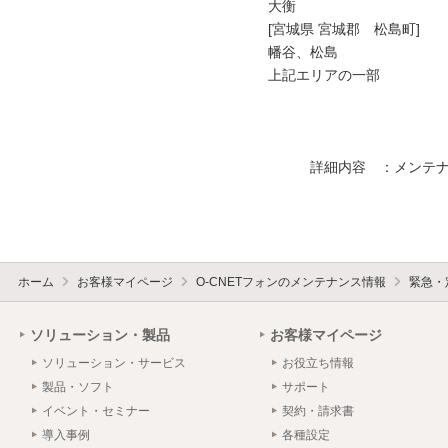
大衡

[宮城県 宮城郡　松島町]

幡谷、松島

上記エリアの一部

　　　詳細内容　：メンテナ
ホーム
お客様マイページ
O-CNETフォンのメンテナンス情報
緊急・
ソリューション・製品
お客様マイページ
ソリューション・サービス
お役立ち情報
製品・ソフト
サポート
イベント・セミナー
契約・請求書
導入事例
各種設定