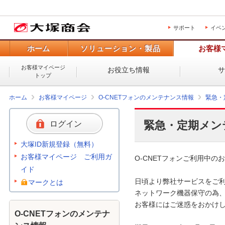
サポート
イベ
ホーム
ソリューション・製品
お客様
お客様マイページ
お役立ち情報
トップ
ホーム
お客様マイページ
O-CNETフォンのメンテナンス情報
緊急・
緊急・定期メン
ログイン
大塚ID新規登録（無料）
お客様マイページ ご利用ガ
O-CNETフォンご利用中のお
イド
日頃より弊社サービスをご利
マークとは
ネットワーク機器保守の為、
お客様にはご迷惑をおかけし
O-CNETフォンのメンテナ