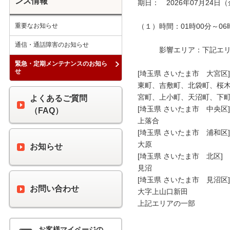
ンス情報
期日：　2026年07月24日（
重要なお知らせ
（１）時間：01時00分～06時
通信・通話障害のお知らせ
　　　影響エリア：下記エリア
緊急・定期メンテナンスのお知ら
せ
[埼玉県 さいたま市　大宮区]

東町、吉敷町、北袋町、桜木
宮町、上小町、天沼町、下町
よくあるご質問
[埼玉県 さいたま市　中央区]

（FAQ）
上落合

[埼玉県 さいたま市　浦和区]

大原

お知らせ
[埼玉県 さいたま市　北区]

見沼

[埼玉県 さいたま市　見沼区]

お問い合わせ
大字上山口新田

上記エリアの一部

お客様マイページの