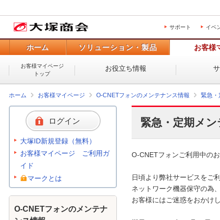
サポート
イベ
ホーム
ソリューション・製品
お客様
お客様マイページ
お役立ち情報
トップ
ホーム
お客様マイページ
O-CNETフォンのメンテナンス情報
緊急・
緊急・定期メン
ログイン
大塚ID新規登録（無料）
お客様マイページ ご利用ガ
O-CNETフォンご利用中のお
イド
日頃より弊社サービスをご利
マークとは
ネットワーク機器保守の為、
お客様にはご迷惑をおかけし
O-CNETフォンのメンテナ