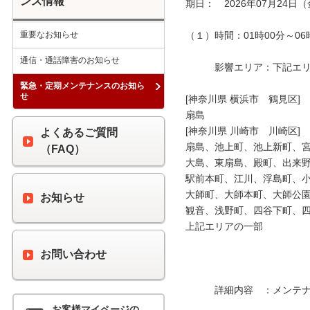
ンス情報
期日：　2026年07月24日（
重要なお知らせ
（１）時間：01時00分～06時
通信・通話障害のお知らせ
　　　影響エリア：下記エリア
緊急・定期メンテナンスのお知ら
せ
[神奈川県 横浜市　鶴見区]

扇島

[神奈川県 川崎市　川崎区]

よくあるご質問
扇島、池上町、池上新町、宮
（FAQ）
大島、東扇島、殿町、出来野
駅前本町、江川、浮島町、小
大師町、大師本町、大師公園
お知らせ
観音、浅野町、四谷下町、四
上記エリアの一部

お問い合わせ
　　　詳細内容　：メンテナ
お客様マイページの