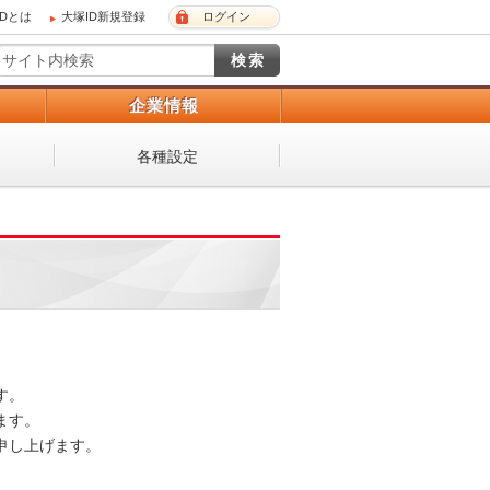
IDとは
大塚ID新規登録
ログイン
）
企業情報
各種設定
。

す。

し上げます。
