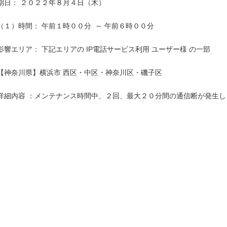
期日： ２０２２年８月４日（木）

（１）時間： 午前１時００分  ～ 午前６時００分

影響エリア： 下記エリアの IP電話サービス利用 ユーザー様 の一部

【神奈川県】横浜市 西区・中区・神奈川区・磯子区

詳細内容 ：メンテナンス時間中、２回、最大２０分間の通信断が発生しま