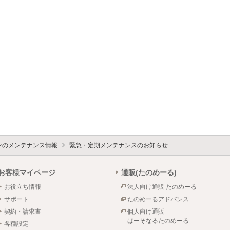
ォンのメンテナンス情報
緊急・定期メンテナンスのお知らせ
お客様マイページ
通販(たのめーる)
お役立ち情報
法人向け通販 たのめーる
サポート
たのめーるアドバンス
契約・請求書
個人向け通販
ぱーそなるたのめーる
各種設定