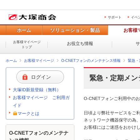
サポート
イベ
ホーム
ソリューション・製品
お客様
お客様マイページ
お役立ち情報
トップ
ホーム
お客様マイページ
O-CNETフォンのメンテナンス情報
緊急・
緊急・定期メン
ログイン
大塚ID新規登録（無料）
お客様マイページ ご利用ガ
O-CNETフォンご利用中のお
イド
日頃より弊社サービスをご利
マークとは
ネットワーク機器保守の為、
お客様にはご迷惑をおかけし
O-CNETフォンのメンテナ