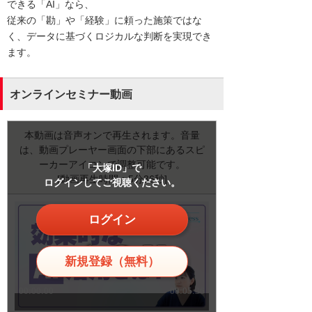
できる「AI」なら、
従来の「勘」や「経験」に頼った施策ではな
く、データに基づくロジカルな判断を実現でき
ます。
オンラインセミナー動画
本動画は音声オンで再生されます。音量
は、動画プレーヤー画面の下部にあるスピ
ーカーアイコンで調整可能です。
「大塚ID」で
[動画再生時間：5分36秒]
ログインしてご視聴ください。
ログイン
新規登録（無料）