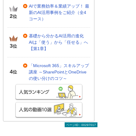
AIで業務効率＆業績アップ！ 最
新のAI活用事例をご紹介（全4
2
位
コース）
基礎から分かるAI活用の進化
AIは「使う」から「任せる」へ
3
位
【第1章】
「Microsoft 365」スキルアップ
4
講座 ～SharePointとOneDrive
位
の使い分けのコツ～
ページID：00297017