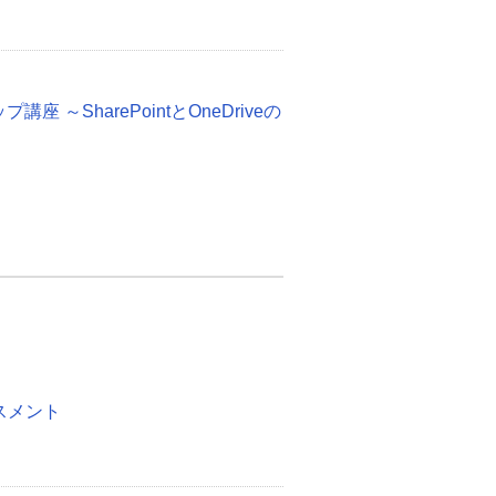
ップ講座 ～SharePointとOneDriveの
スメント