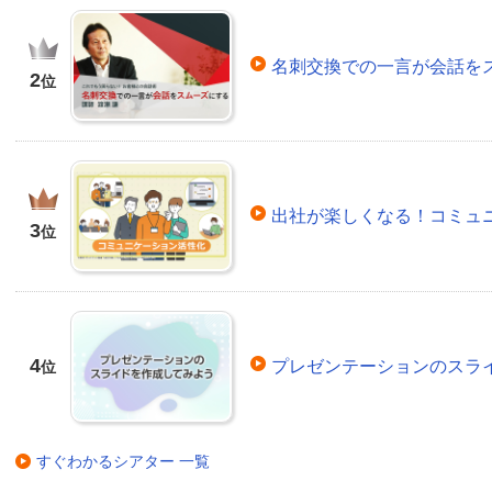
名刺交換での一言が会話を
2
位
出社が楽しくなる！コミュ
3
位
4
プレゼンテーションのスラ
位
すぐわかるシアター 一覧