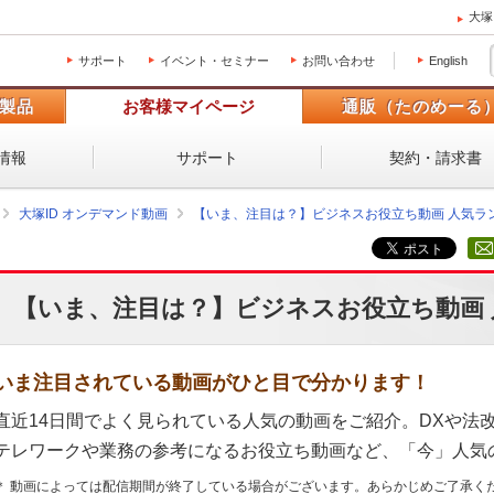
大塚
サポート
イベント・セミナー
お問い合わせ
English
製品
お客様マイページ
通販（たのめーる
情報
サポート
契約・請求書
大塚ID オンデマンド動画
【いま、注目は？】ビジネスお役立ち動画 人気ラ
【いま、注目は？】ビジネスお役立ち動画
いま注目されている動画がひと目で分かります！
直近14日間でよく見られている人気の動画をご紹介。DXや法
テレワークや業務の参考になるお役立ち動画など、「今」人気
＊ 動画によっては配信期間が終了している場合がございます。あらかじめご了承く