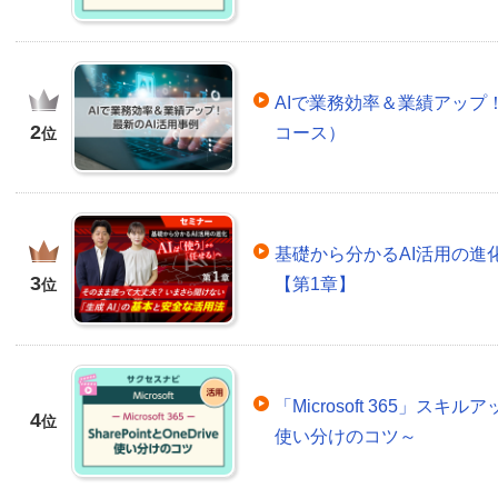
AIで業務効率＆業績アップ！
2
コース）
位
基礎から分かるAI活用の進
3
【第1章】
位
「Microsoft 365」スキルア
4
位
使い分けのコツ～