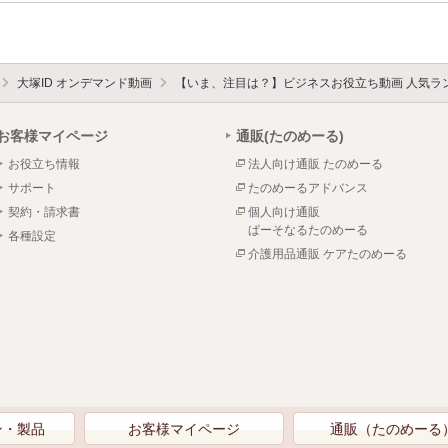
大塚ID オンデマンド動画
【いま、注目は？】ビジネスお役立ち動画 人気ラ
お客様マイページ
通販(たのめーる)
お役立ち情報
法人向け通販 たのめーる
サポート
たのめーるアドバンス
契約・請求書
個人向け通販
ぱーそなるたのめーる
各種設定
介護用品通販 ケアたのめーる
ン・製品
お客様マイページ
通販（たのめーる