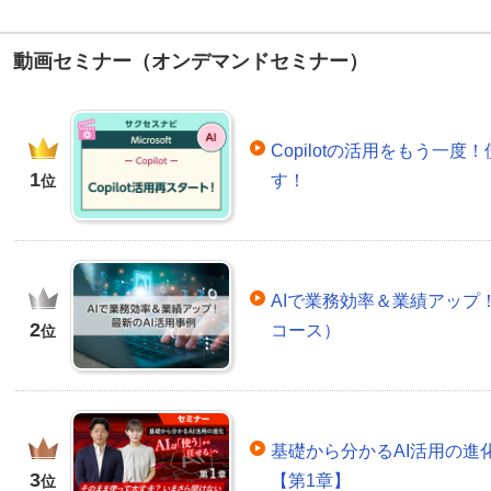
動画セミナー（オンデマンドセミナー）
Copilotの活用をもう一
1
す！
位
AIで業務効率＆業績アップ！
2
コース）
位
基礎から分かるAI活用の進
3
【第1章】
位