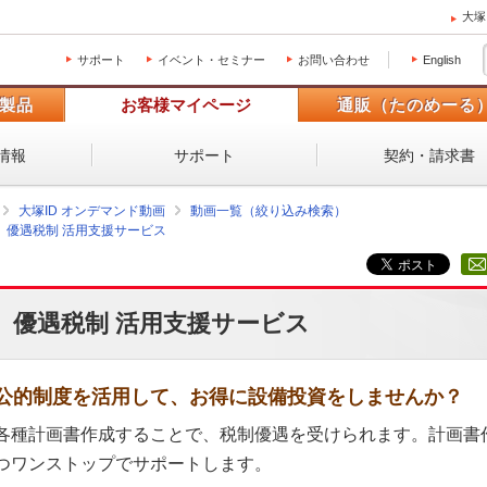
大塚
サポート
イベント・セミナー
お問い合わせ
English
製品
お客様マイページ
通販（たのめーる
情報
サポート
契約・請求書
大塚ID オンデマンド動画
動画一覧（絞り込み検索）
優遇税制 活用支援サービス
優遇税制 活用支援サービス
公的制度を活用して、お得に設備投資をしませんか？
各種計画書作成することで、税制優遇を受けられます。計画書
つワンストップでサポートします。