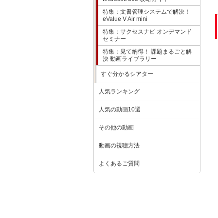
特集：文書管理システムで解決！
eValue V Air mini
特集：サクセスナビ オンデマンド
セミナー
特集：見て納得！ 課題まるごと解
決 動画ライブラリー
すぐ分かるシアター
人気ランキング
人気の動画10選
その他の動画
動画の視聴方法
よくあるご質問