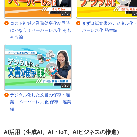
5:45
5:
コスト削減と業務効率化が同時
まずは紙文書のデジタル化 
にかなう！ペーパーレス化 そも
パーレス化 発生編
そも編
5:20
デジタル化した文書の保存・廃
棄 ペーパーレス化 保存・廃棄
編
AI活用（生成AI、AI・IoT、AIビジネスの推進）