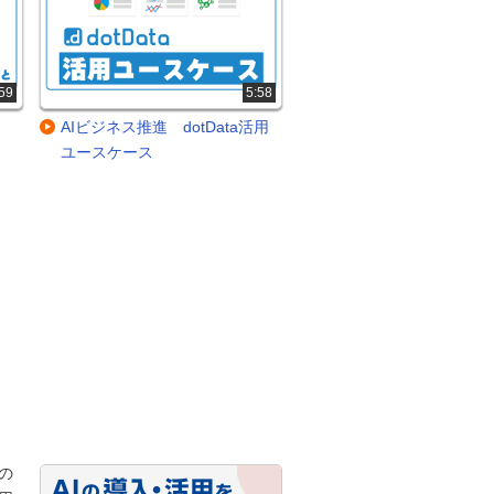
59
5:58
、
AIビジネス推進 dotData活用
ユースケース
の