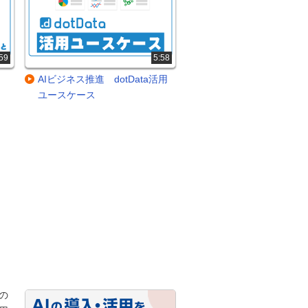
59
5:58
、
AIビジネス推進 dotData活用
ユースケース
の