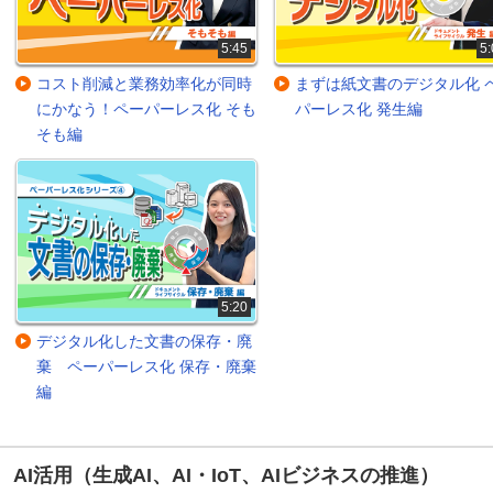
5:45
5:
コスト削減と業務効率化が同時
まずは紙文書のデジタル化 
にかなう！ペーパーレス化 そも
パーレス化 発生編
そも編
5:20
デジタル化した文書の保存・廃
棄 ペーパーレス化 保存・廃棄
編
AI活用（生成AI、AI・IoT、AIビジネスの推進）