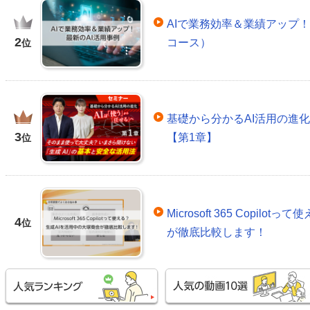
AIで業務効率＆業績アップ！
2
コース）
位
基礎から分かるAI活用の進
3
【第1章】
位
Microsoft 365 Copil
4
位
が徹底比較します！