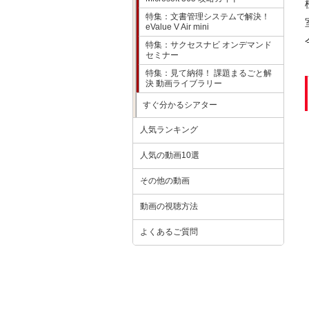
特集：文書管理システムで解決！
eValue V Air mini
特集：サクセスナビ オンデマンド
セミナー
特集：見て納得！ 課題まるごと解
決 動画ライブラリー
すぐ分かるシアター
人気ランキング
人気の動画10選
その他の動画
動画の視聴方法
よくあるご質問