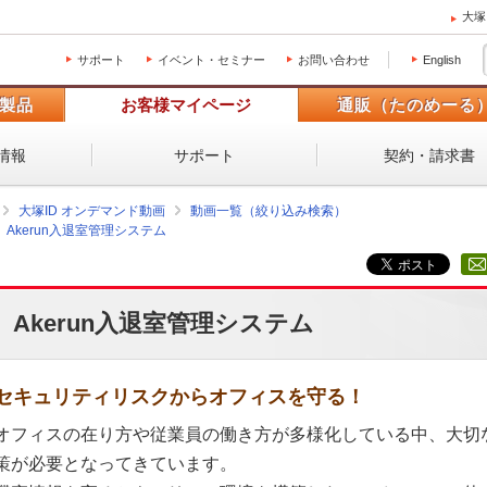
大塚
サポート
イベント・セミナー
お問い合わせ
English
製品
お客様マイページ
通販（たのめーる
情報
サポート
契約・請求書
大塚ID オンデマンド動画
動画一覧（絞り込み検索）
Akerun入退室管理システム
Akerun入退室管理システム
セキュリティリスクからオフィスを守る！
オフィスの在り方や従業員の働き方が多様化している中、大切
策が必要となってきています。