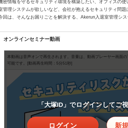
機密情報を守るセキュリティ環境を構築したい、オフィスの使
室管理システムが欲しいなど、会社が抱えるセキュリティ問題
今回は、そんなお困りごとを解決する、Akerun入退室管理シ
オンラインセミナー動画
本動画は音声オンで再生されます。音量は、動画プレーヤー画面の
可能です。
[動画再生時間：5分51秒]
「大塚ID」でログインしてご
ログイン
新