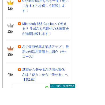
Copilotの活用をもう一度！使い
こなすすべを優しく解説しま
1
位
す！
Microsoft 365 Copilotって使え
る？ 生成AIを活用中の大塚商会
2
位
が徹底比較します！
AIで業務効率＆業績アップ！ 最
新のAI活用事例をご紹介（全4
3
位
コース）
基礎から分かるAI活用の進化
4
AIは「使う」から「任せる」へ
位
【第1章】
ページID：00297052