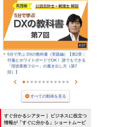
4:07
5分で学ぶ DXの教科書（実践編）【第2章：
付箋とホワイトボードでOK！ 誰でもできる
「現状業務フロー」の書き出し方（第7
回）】
Prev
Next
1
2
3
4
5
6
7
8
9
10
11
12
すべての動画を見る
すぐ分かるシアター｜ ビジネスに役立つ
情報が「すぐに分かる」ショートムービ