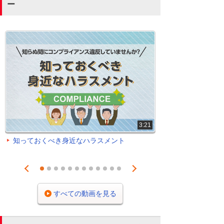
ー
3:21
知っておくべき身近なハラスメント
Prev
Next
1
2
3
4
5
6
7
8
9
10
11
12
すべての動画を見る