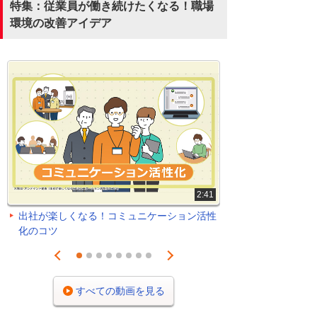
特集：従業員が働き続けたくなる！職場
環境の改善アイデア
2:41
出社が楽しくなる！コミュニケーション活性
化のコツ
Prev
Next
1
2
3
4
5
6
7
8
すべての動画を見る