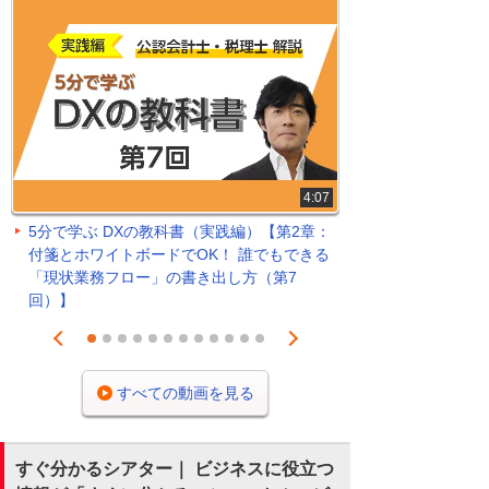
4:07
5分で学ぶ DXの教科書（実践編）【第2章：
付箋とホワイトボードでOK！ 誰でもできる
「現状業務フロー」の書き出し方（第7
回）】
Prev
Next
1
2
3
4
5
6
7
8
9
10
11
12
すべての動画を見る
すぐ分かるシアター｜ ビジネスに役立つ