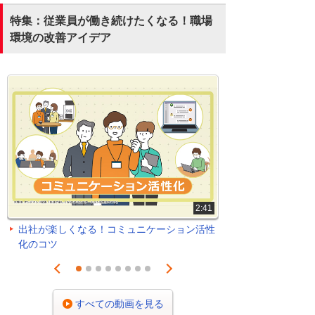
特集：従業員が働き続けたくなる！職場
環境の改善アイデア
2:41
出社が楽しくなる！コミュニケーション活性
化のコツ
Prev
Next
1
2
3
4
5
6
7
8
すべての動画を見る