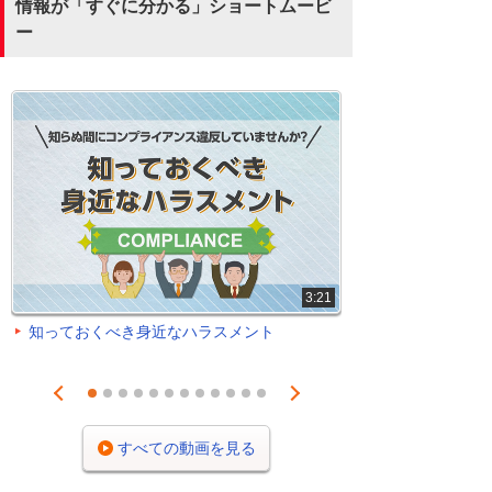
情報が「すぐに分かる」ショートムービ
ー
3:21
知っておくべき身近なハラスメント
Prev
Next
1
2
3
4
5
6
7
8
9
10
11
12
すべての動画を見る