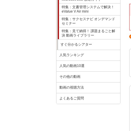
特集：文書管理システムで解決！
eValue V Air mini
特集：サクセスナビ オンデマンド
セミナー
特集：見て納得！ 課題まるごと解
決 動画ライブラリー
すぐ分かるシアター
人気ランキング
人気の動画10選
その他の動画
動画の視聴方法
よくあるご質問