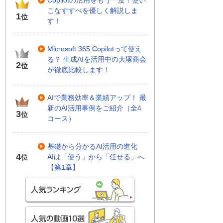
Copilotの活用をもう一度！使い
こなすすべを優しく解説しま
1
位
す！
Microsoft 365 Copilotって使え
る？ 生成AIを活用中の大塚商会
2
位
が徹底比較します！
AIで業務効率＆業績アップ！ 最
新のAI活用事例をご紹介（全4
3
位
コース）
基礎から分かるAI活用の進化
4
AIは「使う」から「任せる」へ
位
【第1章】