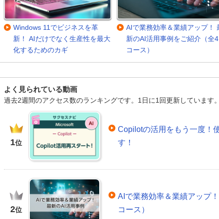
Windows 11でビジネスを革
AIで業務効率＆業績アップ！ 
新！ AIだけでなく生産性を最大
新のAI活用事例をご紹介（全4
化するためのカギ
コース）
よく見られている動画
過去2週間のアクセス数のランキングです。1日に1回更新しています
Copilotの活用をもう一
1
す！
位
AIで業務効率＆業績アップ！
2
コース）
位