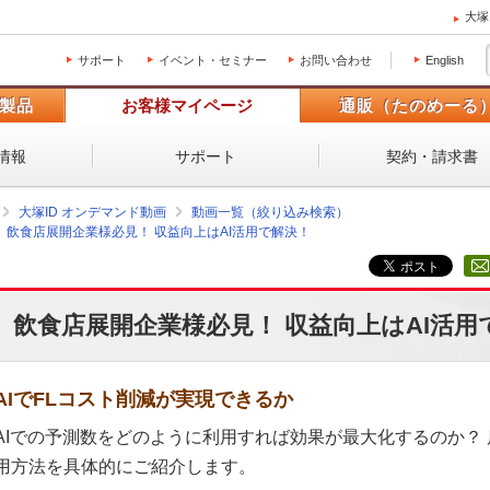
大塚
サポート
イベント・セミナー
お問い合わせ
English
製品
お客様マイページ
通販（たのめーる
情報
サポート
契約・請求書
大塚ID オンデマンド動画
動画一覧（絞り込み検索）
飲食店展開企業様必見！ 収益向上はAI活用で解決！
飲食店展開企業様必見！ 収益向上はAI活用
AIでFLコスト削減が実現できるか
AIでの予測数をどのように利用すれば効果が最大化するのか？ 
用方法を具体的にご紹介します。