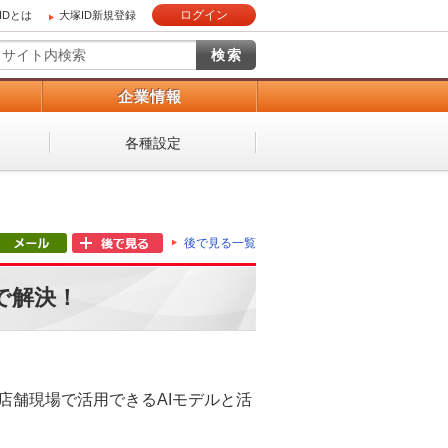
ログイン
IDとは
大塚ID新規登録
）
企業情報
各種設定
後で見る一覧
で解決！
店舗現場で活用できるAIモデルと活