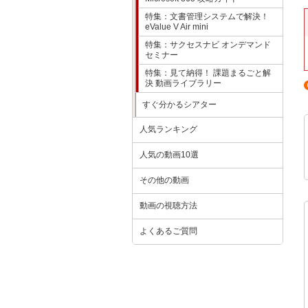
特集：文書管理システムで解決！
eValue V Air mini
特集：サクセスナビ オンデマンド
セミナー
特集：見て納得！ 課題まるごと解
決 動画ライブラリー
すぐ分かるシアター
人気ランキング
人気の動画10選
その他の動画
動画の視聴方法
よくあるご質問