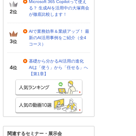
Microsoft 365 Copilotって使え
る？ 生成AIを活用中の大塚商会
2
位
が徹底比較します！
AIで業務効率＆業績アップ！ 最
新のAI活用事例をご紹介（全4
3
位
コース）
基礎から分かるAI活用の進化
4
AIは「使う」から「任せる」へ
位
【第1章】
関連するセミナー・展示会