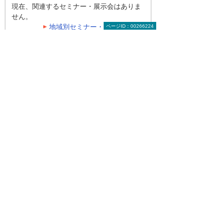
現在、関連するセミナー・展示会はありま
せん。
地域別セミナー・展示会の一覧
ページID：00266224
ナビゲーションメニュー
大塚ID オンデマンド動画
動画一覧
動画セミナー
特集：5分で分かる！大塚ゼミ
特集：動画でわかる！ たよれーる Microsoft 365
攻略ガイド
特集：文書管理システムで解決！eValue V Air
mini
特集：サクセスナビ オンデマンドセミナー
特集：見て納得！ 課題まるごと解決 動画ライブ
ラリー