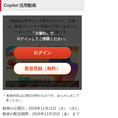
Copilot 活用動画
本動画は音声オンで再生されます。音量
は、動画プレーヤー画面の下部にあるスピ
ーカーアイコンで調整可能です。
「大塚ID」で
[動画再生時間：3分20秒]
ログインしてご視聴ください。
ログイン
新規登録（無料）
＊ 動画内容は公開日当時のものです。あらかじめご了
承ください。
動画の公開日：2024年11月12日（火）（注1）
動画の配信期間：2026年12月25日（金） まで