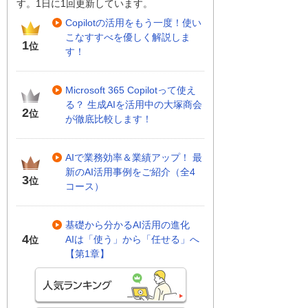
す。1日に1回更新しています。
Copilotの活用をもう一度！使い
こなすすべを優しく解説しま
1
位
す！
Microsoft 365 Copilotって使え
る？ 生成AIを活用中の大塚商会
2
位
が徹底比較します！
AIで業務効率＆業績アップ！ 最
新のAI活用事例をご紹介（全4
3
位
コース）
基礎から分かるAI活用の進化
4
AIは「使う」から「任せる」へ
位
【第1章】