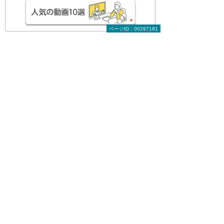
ページID：00297181
関連する地域別セミナー・展示会
ランサムウェアから経営を守る！
～MDRで実現する「検知」と「迅速対
応」の最前線～
神奈川県
2026年 8月18日(火) 13:00～14:00
ランサムウェアが狙う特権ID 侵害を最
小化するために、いま見直すべき対策
～特権ID管理「iDoperation」と今までに
ない新しいランサムウェア対策
「Halcyon」～
東京都
2026年 8月18日(火) 13:30～14:40
地域別セミナー・展示会の一覧