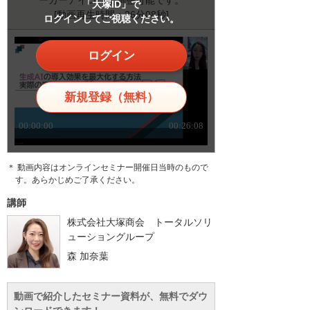
ーカーアイコンで調整可能です。
「大塚ID」で
[動画再生時間：26分08秒]
ログインしてご視聴ください。
ログイン
新規登録（無料）
＊ 動画内容はオンラインセミナー開催日当時のもので
す。あらかじめご了承ください。
講師
株式会社大塚商会 トータルソリ
ューショングループ
森 加奈葉
動画で紹介したセミナー資料が、無料でダウ