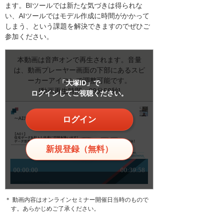
ます。BIツールでは新たな気づきは得られな
い、AIツールではモデル作成に時間がかかって
しまう、という課題を解決できますのでぜひご
参加ください。
本動画は音声オンで再生されます。音量
は、動画プレーヤー画面の下部にあるスピ
ーカーアイコンで調整可能です。
「大塚ID」で
[動画再生時間：39分58秒]
ログインしてご視聴ください。
ログイン
新規登録（無料）
＊ 動画内容はオンラインセミナー開催日当時のもので
す。あらかじめご了承ください。