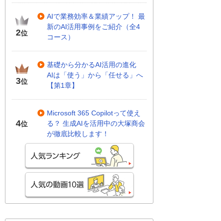
AIで業務効率＆業績アップ！ 最
新のAI活用事例をご紹介（全4
2
位
コース）
基礎から分かるAI活用の進化
AIは「使う」から「任せる」へ
3
位
【第1章】
Microsoft 365 Copilotって使え
4
る？ 生成AIを活用中の大塚商会
位
が徹底比較します！