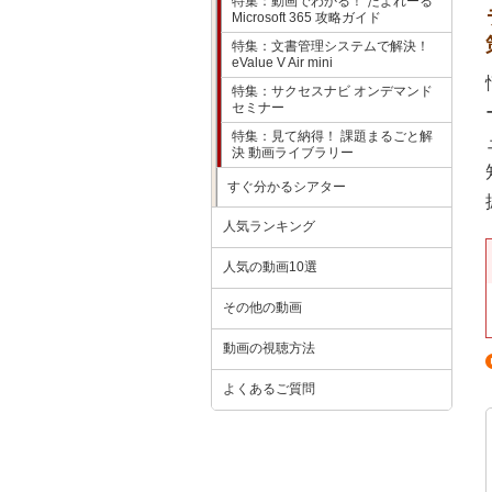
特集：動画でわかる！ たよれーる
Microsoft 365 攻略ガイド
特集：文書管理システムで解決！
eValue V Air mini
特集：サクセスナビ オンデマンド
セミナー
特集：見て納得！ 課題まるごと解
決 動画ライブラリー
すぐ分かるシアター
人気ランキング
人気の動画10選
その他の動画
動画の視聴方法
よくあるご質問