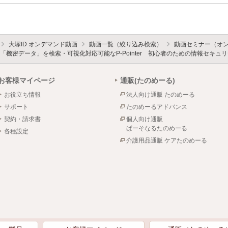
大塚ID オンデマンド動画
動画一覧（絞り込み検索）
動画セミナー（オ
「機密データ」を検索・可視化対応可能なP-Pointer 初心者のための情報セキ
お客様マイページ
通販(たのめーる)
お役立ち情報
法人向け通販 たのめーる
サポート
たのめーるアドバンス
契約・請求書
個人向け通販
ぱーそなるたのめーる
各種設定
介護用品通販 ケアたのめーる