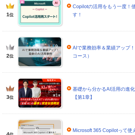
Copilotの活用をもう一
1
す！
位
AIで業務効率＆業績アップ！
2
コース）
位
基礎から分かるAI活用の進
3
【第1章】
位
Microsoft 365 Copil
4
位