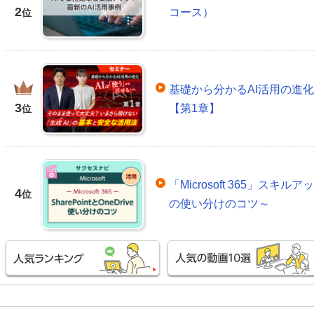
2
コース）
位
基礎から分かるAI活用の進
3
【第1章】
位
「Microsoft 365」スキルアッ
4
位
の使い分けのコツ～