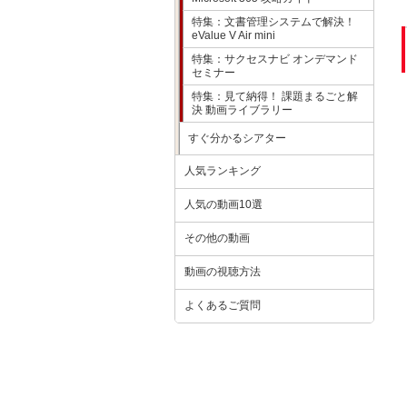
特集：文書管理システムで解決！
eValue V Air mini
特集：サクセスナビ オンデマンド
セミナー
特集：見て納得！ 課題まるごと解
決 動画ライブラリー
すぐ分かるシアター
人気ランキング
人気の動画10選
その他の動画
動画の視聴方法
よくあるご質問