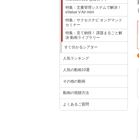
特集：文書管理システムで解決！
eValue V Air mini
特集：サクセスナビ オンデマンド
セミナー
特集：見て納得！ 課題まるごと解
決 動画ライブラリー
すぐ分かるシアター
人気ランキング
人気の動画10選
その他の動画
動画の視聴方法
よくあるご質問