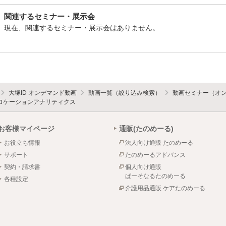
関連するセミナー・展示会
現在、関連するセミナー・展示会はありません。
大塚ID オンデマンド動画
動画一覧（絞り込み検索）
動画セミナー（オ
iのロケーションアナリティクス
お客様マイページ
通販(たのめーる)
お役立ち情報
法人向け通販 たのめーる
サポート
たのめーるアドバンス
契約・請求書
個人向け通販
ぱーそなるたのめーる
各種設定
介護用品通販 ケアたのめーる