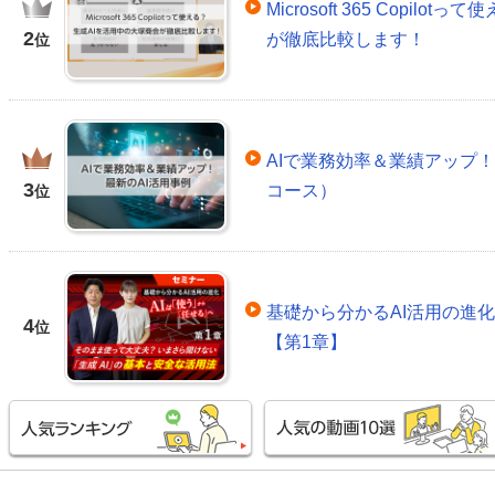
Microsoft 365 Copil
2
が徹底比較します！
位
AIで業務効率＆業績アップ！
3
コース）
位
基礎から分かるAI活用の進
4
位
【第1章】