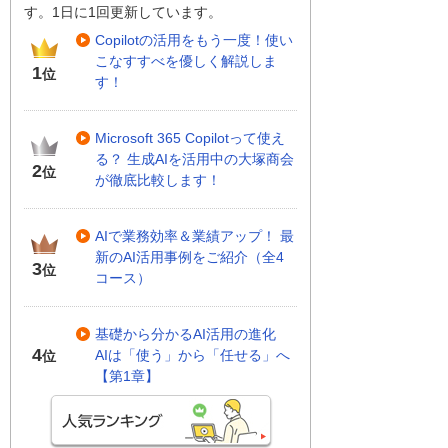
す。1日に1回更新しています。
Copilotの活用をもう一度！使い
こなすすべを優しく解説しま
1
位
す！
Microsoft 365 Copilotって使え
る？ 生成AIを活用中の大塚商会
2
位
が徹底比較します！
AIで業務効率＆業績アップ！ 最
新のAI活用事例をご紹介（全4
3
位
コース）
基礎から分かるAI活用の進化
4
AIは「使う」から「任せる」へ
位
【第1章】