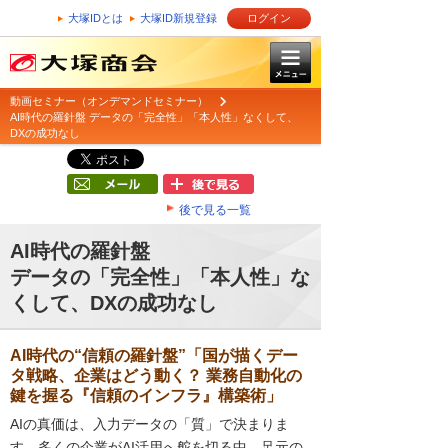
大塚IDとは
大塚ID新規登録
ログイン
動画セミナー（オンデマンドセミナー）
AI時代の羅針盤 データの「完全性」「本人性」なくして、
DXの成功なし
後で見る一覧
AI時代の羅針盤
データの「完全性」「本人性」な
くして、DXの成功なし
AI時代の“信頼の羅針盤”「国が描くデー
タ戦略、企業はどう動く？ 業務自動化の
鍵を握る『信頼のインフラ』構築術」
AIの真価は、入力データの「質」で決まりま
す。多くの企業がAI活用へ舵を切る中、足元の