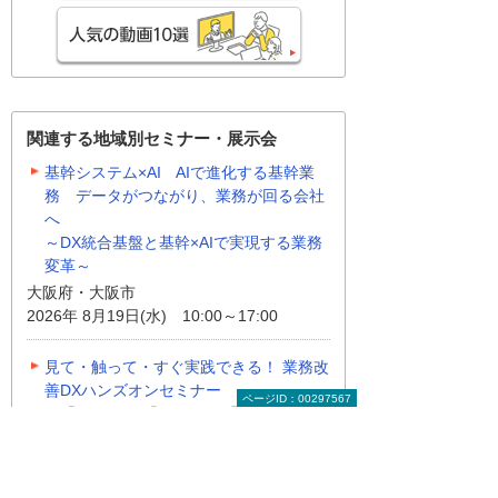
関連する地域別セミナー・展示会
基幹システム×AI AIで進化する基幹業
務 データがつながり、業務が回る会社
へ
～DX統合基盤と基幹×AIで実現する業務
変革～
大阪府・大阪市
2026年 8月19日(水) 10:00～17:00
見て・触って・すぐ実践できる！ 業務改
善DXハンズオンセミナー
ページID：00297567
～「kintone」「Copilot」「eValue V Air
mini」自社での活用イメージが具体的に
分かる！～
東京都・豊島区