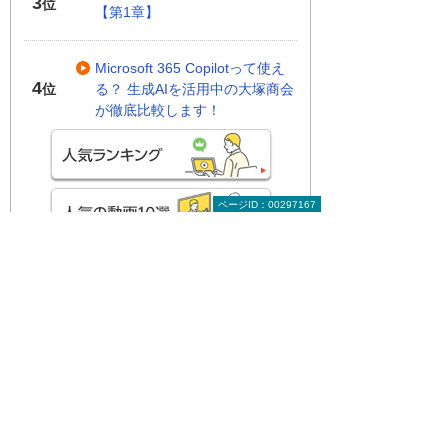
3
位
【第1章】
Microsoft 365 Copilotって使え
4
る？ 生成AIを活用中の大塚商会
位
が徹底比較します！
ページID：00297167
関連する地域別セミナー・展示会
実際に操作して学ぶAI活用！ Copilotハン
ズオンセミナー
～明日から使える実践型セミナー～
広島県・広島市
2026年 8月19日(水) 10:00～15:30