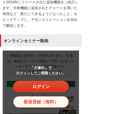
と2024年にリリースされた追加機能をご紹介し
ます。分析機能に追加されたチャートを用いた
表現など「新たにできるようになったこと」を
ピックアップし、デモンストレーションを含め
て解説します。
オンラインセミナー動画
本動画は音声オンで再生されます。音量
は、動画プレーヤー画面の下部にあるスピ
ーカーアイコンで調整可能です。
「大塚ID」で
[動画再生時間：26分18秒]
ログインしてご視聴ください。
ログイン
新規登録（無料）