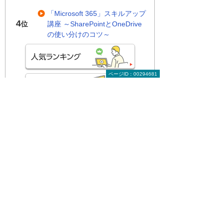
「Microsoft 365」スキルアップ
4
講座 ～SharePointとOneDrive
位
の使い分けのコツ～
ページID：00294681
関連する地域別セミナー・展示会
SASEが標準になる時代へ 乗り遅れな
いための選定基準
～最新動向から読み解く必要性～
東京都
2026年 8月 6日(木) 13:30～14:10
サイバーセキュリティフォーラム 2026