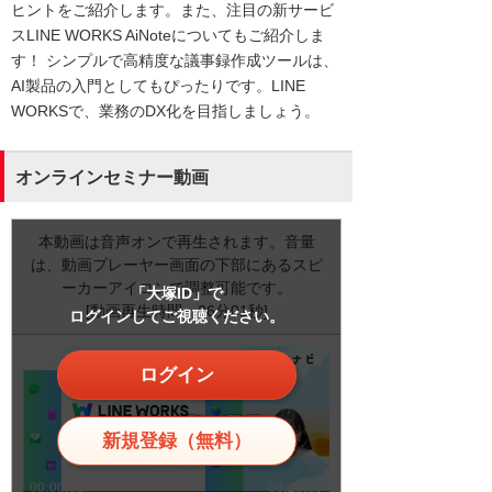
ヒントをご紹介します。また、注目の新サービ
スLINE WORKS AiNoteについてもご紹介しま
す！ シンプルで高精度な議事録作成ツールは、
AI製品の入門としてもぴったりです。LINE
WORKSで、業務のDX化を目指しましょう。
オンラインセミナー動画
本動画は音声オンで再生されます。音量
は、動画プレーヤー画面の下部にあるスピ
ーカーアイコンで調整可能です。
「大塚ID」で
[動画再生時間：26分01秒]
ログインしてご視聴ください。
ログイン
新規登録（無料）