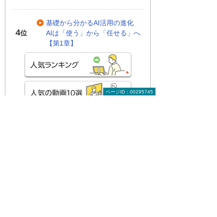
基礎から分かるAI活用の進化
4
AIは「使う」から「任せる」へ
位
【第1章】
ページID：00295745
関連する地域別セミナー・展示会
実際に操作して学ぶAI活用！ Copilotハン
ズオンセミナー
～明日から使える実践型セミナー～
広島県・広島市
2026年 8月19日(水) 10:00～15:30