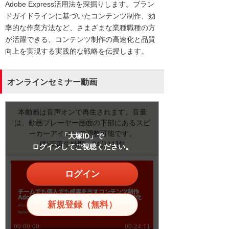
Adobe Express活用法を深掘りします。ブラン
ドガイドラインに基づいたコンテンツ制作、効
率的な作業方法など、さまざまな業種職種の方
が活躍できる、コンテンツ制作の高速化と品質
向上を実現する実践的な戦略を伝授します。
オンラインセミナー動画
本動画は音声オンで再生されます。音量
は、動画プレーヤー画面の下部にあるスピ
ーカーアイコンで調整可能です。
「大塚ID」で
[動画再生時間：24分11秒]
ログインしてご視聴ください。
ログイン
新規登録（無料）