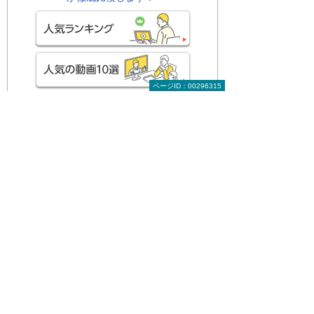
ページID：00296315
関連する地域別セミナー・展示会
実際に操作して学ぶAI活用！ Copilotハン
ズオンセミナー
～明日から使える実践型セミナー～
広島県・広島市
2026年 8月19日(水) 10:00～15:30
基幹システム×AI AIで進化する基幹業
務 データがつながり、業務が回る会社
へ
～DX統合基盤と基幹×AIで実現する業務
変革～