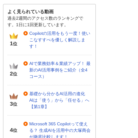
よく見られている動画
過去2週間のアクセス数のランキングで
す。1日に1回更新しています。
Copilotの活用をもう一度！使い
こなすすべを優しく解説しま
1
位
す！
AIで業務効率＆業績アップ！ 最
新のAI活用事例をご紹介（全4
2
位
コース）
基礎から分かるAI活用の進化
AIは「使う」から「任せる」へ
3
位
【第1章】
Microsoft 365 Copilotって使え
4
る？ 生成AIを活用中の大塚商会
位
が徹底比較します！