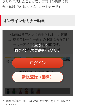
プリを作成したことがない方向けの実際に操
作・体験できるハンズオンセミナーです。
オンラインセミナー動画
本動画は音声オンで再生されます。音量
は、動画プレーヤー画面の下部にあるスピ
ーカーアイコンで調整可能です。
「大塚ID」で
[動画再生時間：1時間28分41秒]
ログインしてご視聴ください。
ログイン
新規登録（無料）
＊ 動画内容は公開日当時のものです。あらかじめご了