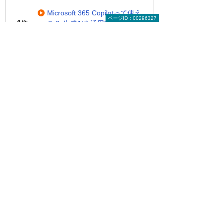
Microsoft 365 Copilotって使え
ページID：00296327
4
る？ 生成AIを活用中の大塚商会
位
が徹底比較します！
関連する地域別セミナー・展示会
実際に操作して学ぶAI活用！ Copilotハン
ズオンセミナー
～明日から使える実践型セミナー～
広島県・広島市
2026年 8月19日(水) 10:00～15:30
基幹システム×AI AIで進化する基幹業