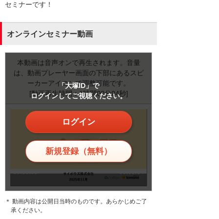
セミナーです！
オンラインセミナー動画
本動画は音声オンで再生されます。音量
は、動画プレーヤー画面の下部にあるスピ
ーカーアイコンで調整可能です。
「大塚ID」で
[動画再生時間：1時間00分04秒]
ログインしてご視聴ください。
ログイン
新規登録（無料）
＊ 動画内容は公開日当時のものです。あらかじめご了
承ください。