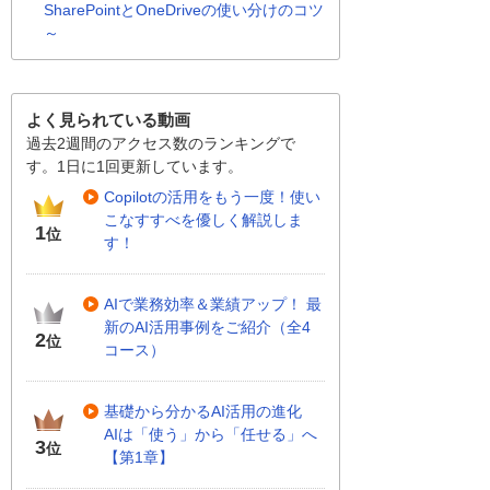
SharePointとOneDriveの使い分けのコツ
～
よく見られている動画
過去2週間のアクセス数のランキングで
す。1日に1回更新しています。
Copilotの活用をもう一度！使い
こなすすべを優しく解説しま
1
位
す！
AIで業務効率＆業績アップ！ 最
新のAI活用事例をご紹介（全4
2
位
コース）
基礎から分かるAI活用の進化
AIは「使う」から「任せる」へ
3
位
【第1章】