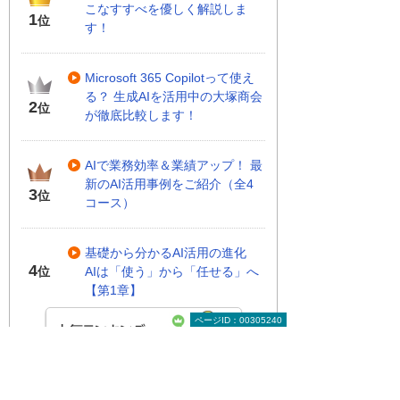
こなすすべを優しく解説しま
1
位
す！
Microsoft 365 Copilotって使え
る？ 生成AIを活用中の大塚商会
2
位
が徹底比較します！
AIで業務効率＆業績アップ！ 最
新のAI活用事例をご紹介（全4
3
位
コース）
基礎から分かるAI活用の進化
4
AIは「使う」から「任せる」へ
位
【第1章】
ページID：00305240