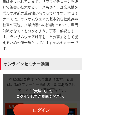
撃は高度化しています。サプライチェーンを通
じて被害が拡大するケースも多く、企業規模を
問わず対策の重要性が高まっています。本セミ
ナーでは、ランサムウェアの基本的な仕組みや
被害の実態、企業活動への影響について、専門
知識がなくても分かるよう、丁寧に解説しま
す。ランサムウェア対策を「自分事」として捉
えるための第一歩としておすすめのセミナーで
す。
オンラインセミナー動画
本動画は音声オンで再生されます。音量
は、動画プレーヤー画面の下部にあるスピ
ーカーアイコンで調整可能です。
「大塚ID」で
[動画再生時間：20分48秒]
ログインしてご視聴ください。
ログイン